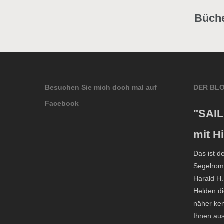
Büche
Besuchen Sie mich doch mal auf
DER BL
Facebook
"SAIL
mit H
Das ist d
Segelroma
Harald H.
Helden di
näher ken
Ihnen aus