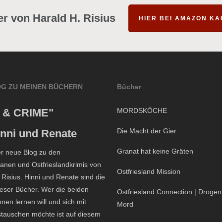
r von Harald H. Risius
HIER BEI AMAZON K
OG ZU MEINEN BÜCHERN
Bücher
 & CRIME"
MORDSKÖCHE
Die Macht der Gier
inni und Renate
Granat hat keine Gräten
er neue Blog zu den
nen und Ostfrieslandkrimis von
Ostfriesland Mission
 Risius. Hinni und Renate sind die
eser Bücher. Wer die beiden
Ostfriesland Connection | Droge
nen lernen will und sich mit
Mord
tauschen möchte ist auf diesem