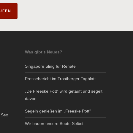
AUFEN
Was gibt’s Neues?
Singapore Sling für Renate
Pressebericht im Trostberger Tagblatt
„De Freeske Pott“ wird getauft und segelt
davon
Segeln genießen im „Freeske Pott“
n Sex
Wir bauen unsere Boote Selbst