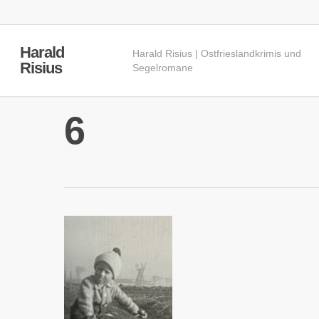
Skip
to
main
Harald
Harald Risius | Ostfrieslandkrimis und
content
Risius
Segelromane
6