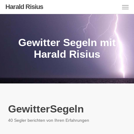
Men
Skip
Harald Risius
to
main
content
Gewitter Segeln mit
Harald Risius
GewitterSegeln
40 Segler berichten von Ihren Erfahrungen