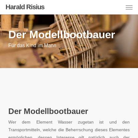
Men
Skip
Harald Risius
to
main
content
Der Modellbootbauer
Für das Kind im Mann
Der Modellbootbauer
Wer dem Element Wasser zugetan ist und den
Transportmitteln, welche die Beherrschung dieses Elementes
ermöglichen, dessen Interesse gilt natürlich auch der