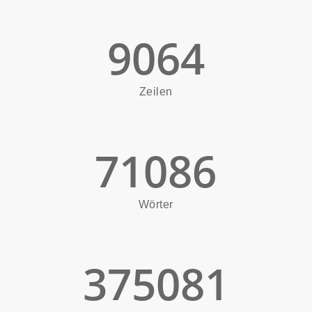
9064
Zeilen
71086
Wörter
375081