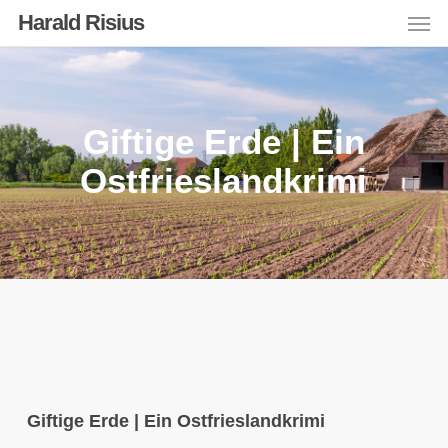
Men
Skip
Harald Risius
to
main
content
Giftige Erde | Ein
Ostfrieslandkrimi
Giftige Erde | Ein Ostfrieslandkrimi