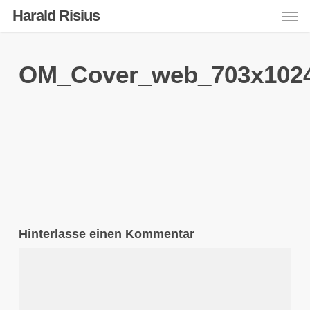
Men
Skip
Harald Risius
to
main
content
OM_Cover_web_703x102
Hinterlasse einen Kommentar