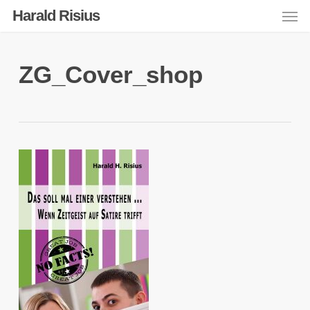
Men
Skip
Harald Risius
to
main
content
ZG_Cover_shop