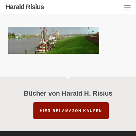
Men
Skip
Harald Risius
to
main
content
Bücher von Harald H. Risius
HIER BEI AMAZON KAUFEN