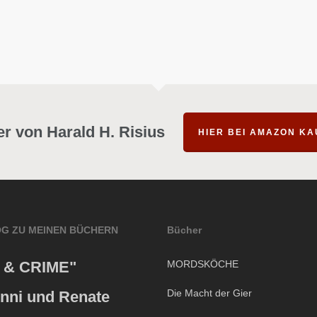
r von Harald H. Risius
HIER BEI AMAZON K
OG ZU MEINEN BÜCHERN
Bücher
 & CRIME"
MORDSKÖCHE
Die Macht der Gier
inni und Renate