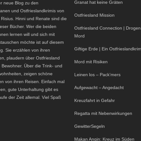
Granat hat keine Gräten
er neue Blog zu den
nen und Ostfrieslandkrimis von
Ostfriesland Mission
 Risius. Hinni und Renate sind die
eser Bücher. Wer die beiden
Ostfriesland Connection | Droge
nen lernen will und sich mit
Mord
tauschen möchte ist auf diesem
Giftige Erde | Ein Ostfrieslandkrim
ig. Sie erzählen von ihren
en, plaudern über Ostfriesland
Mord mit Risiken
 Bewohner. Über die Trink- und
ohnheiten, zeigen schöne
Leinen los – Pack’mers
n von ihren Reisen. Einfach mal
Aufgewacht – Angedacht
en, gute Unterhaltung gibt es
aufe der Zeit allemal. Viel Spaß
Kreuzfahrt in Gefahr
Regatta mit Nebenwirkungen
GewitterSegeln
Makan Angin: Kreuz im Süden