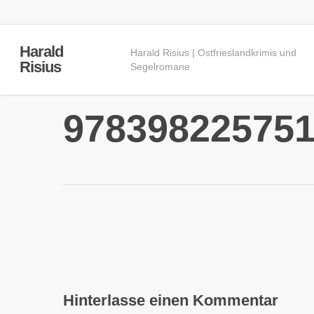
Skip
to
main
Harald
Harald Risius | Ostfrieslandkrimis und
content
Risius
Segelromane
97839822575
Hinterlasse einen Kommentar