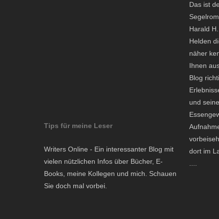
Das ist d
Segelroma
Harald H.
Helden di
näher ken
Ihnen aus
Blog richt
Erlebniss
und seine
Essengew
Tips für meine Leser
Aufnahme
vorbeiseh
Writers Online - Ein interessanter Blog mit
dort im L
vielen nützlichen Infos über Bücher, E-
....
Books, meine Kollegen und mich. Schauen
Sie doch mal vorbei.