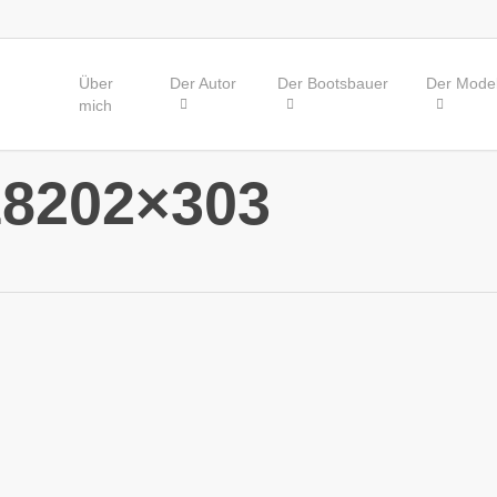
Über
Der Autor
Der Bootsbauer
Der Model
mich
18202×303