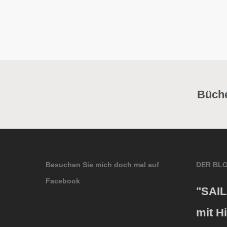
Büche
Besuchen Sie mich doch mal auf
DER BL
Facebook
"SAIL
mit H