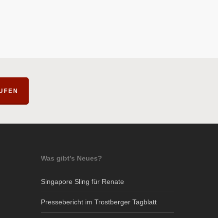
AUFEN
Was gibt’s Neues?
Singapore Sling für Renate
Pressebericht im Trostberger Tagblatt