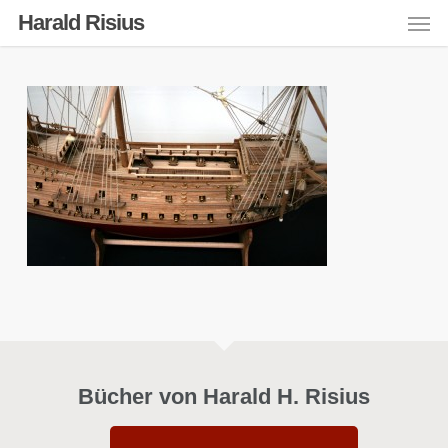
Men
Skip
Harald Risius
to
main
content
Bücher von Harald H. Risius